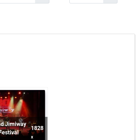
nd Jimiway
1828
Festival
x