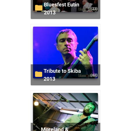
Bluesfest Eutin
(23)
2013
Tribute to Skiba
(62)
2013
Moreland &