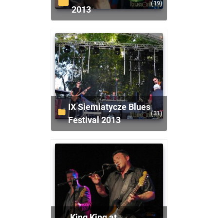
(19)
2013
IX Siemiatycze Blues
(31)
Festival 2013
King King at