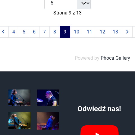
Strona 9 z 13
4
5
6
7
8
9
10
11
12
13
Powered by
Phoca Gallery
Odwiedź nas!