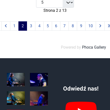
Strona 2 z 13
1
2
3
4
5
6
7
8
9
10
Powered by
Phoca Gallery
Odwiedź nas!