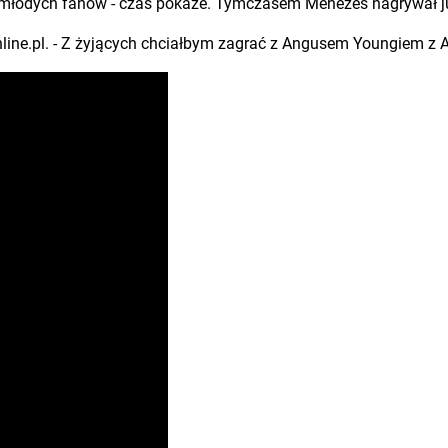
a młodych fanów - czas pokaże. Tymczasem Menezes nagrywał j
esonline.pl. - Z żyjących chciałbym zagrać z Angusem Youngiem z