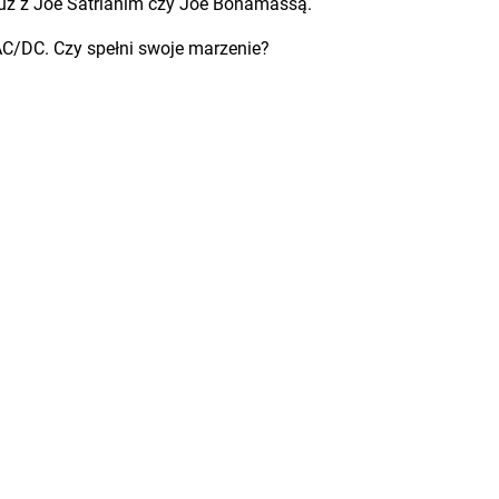
uż z Joe Satrianim czy Joe Bonamassą.
 AC/DC. Czy spełni swoje marzenie?