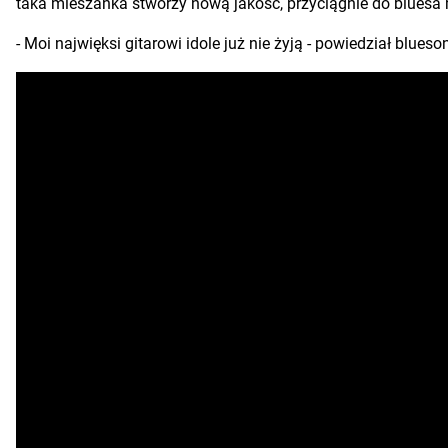
taka mieszanka stworzy nową jakość, przyciągnie do blues
- Moi najwięksi gitarowi idole już nie żyją - powiedział blu