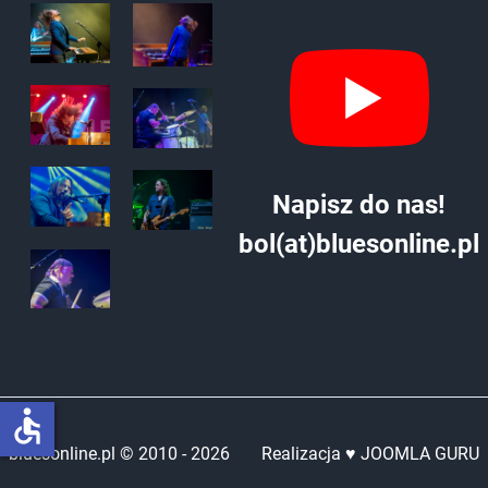
Napisz do nas!
bol(at)bluesonline.pl
accessible
bluesonline.pl © 2010 -
2026
Realizacja ♥ JOOMLA GURU