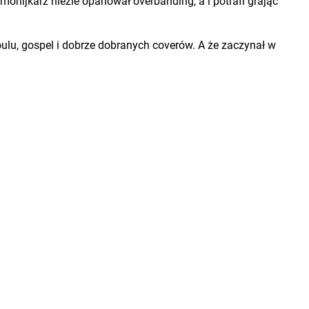
armonijkarz nieźle opanował overbanding, a i potrafi grając
oulu, gospel i dobrze dobranych coverów. A że zaczynał w