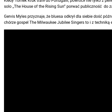
Kiedy Tomek Kruk trafił do Portugalii, powrócił nie tylko z pe
solo „The House of the Rising Sun” porwać publiczność do 
Gervis Myles przyznaje, że bluesa odkrył dla siebie dość póź
chórze gospel The Milwaukee Jubilee Singers to i z techniką 