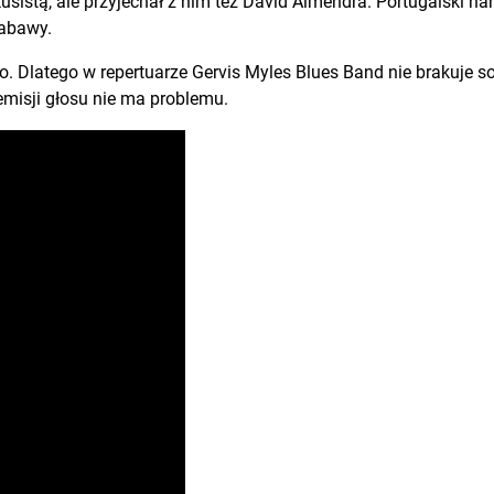
rkusistą, ale przyjechał z nim też David Almendra. Portugalski h
zabawy.
no. Dlatego w repertuarze Gervis Myles Blues Band nie brakuje s
emisji głosu nie ma problemu.