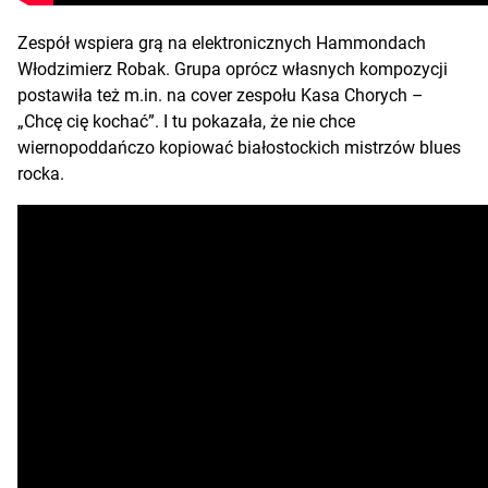
Zespół wspiera grą na elektronicznych Hammondach
Włodzimierz Robak. Grupa oprócz własnych kompozycji
postawiła też m.in. na cover zespołu Kasa Chorych –
„Chcę cię kochać”. I tu pokazała, że nie chce
wiernopoddańczo kopiować białostockich mistrzów blues
rocka.