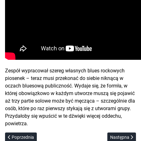
Zespół wypracował szereg własnych blues rockowych
piosenek – teraz musi przekonać do siebie niknącą w
oczach bluesową publiczność. Wydaje się, że formła, w
której obowiązkowo w każdym utworze muszą się pojawić
aż trzy partie solowe może być męcząca – szczególnie dla
osób, które po raz pierwszy stykają się z utworami grupy.
Przydałoby się wpuścić w te dźwięki więcej oddechu,
powietrza.
Poprzednia strona: Łukasz Jemioła i Bartosz Łęczycki – Blues Fama
Następna strona
Poprzednia
Następna