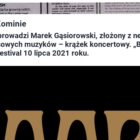
Kominie
 prowadzi Marek Gąsiorowski, złożony z ne
rasowych muzyków – krążek koncertowy. „B
stival 10 lipca 2021 roku.