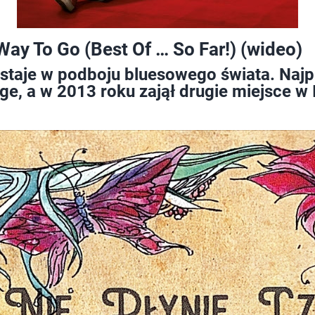
ay To Go (Best Of … So Far!) (wideo)
taje w podboju bluesowego świata. Najpi
e, a w 2013 roku zajął drugie miejsce w 